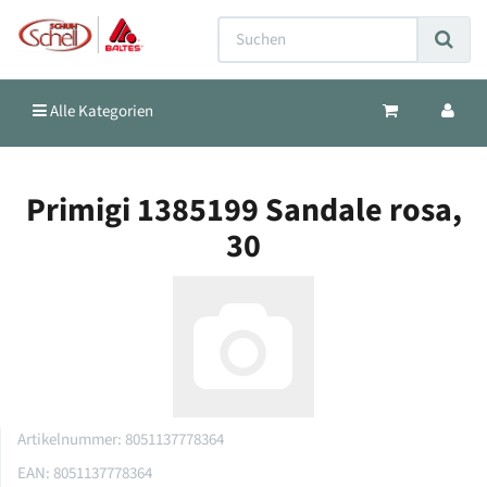
Alle Kategorien
Primigi 1385199 Sandale rosa,
30
Artikelnummer:
8051137778364
EAN:
8051137778364