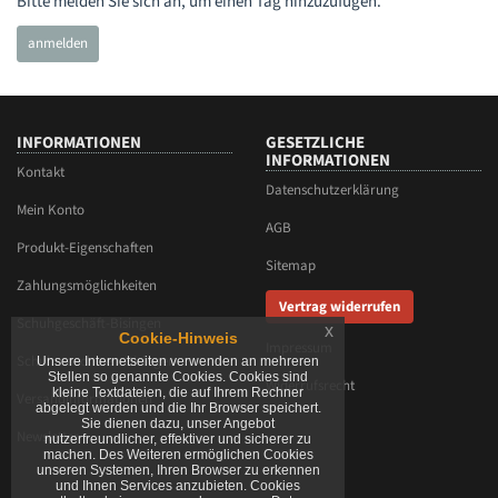
Bitte melden Sie sich an, um einen Tag hinzuzufügen.
INFORMATIONEN
GESETZLICHE
INFORMATIONEN
Kontakt
Datenschutzerklärung
Mein Konto
AGB
Produkt-Eigenschaften
Sitemap
Zahlungsmöglichkeiten
Vertrag widerrufen
Schuhgeschäft-Bisingen
x
Cookie-Hinweis
Impressum
Schuhmaschinen-Bisingen
Unsere Internetseiten verwenden an mehreren
Stellen so genannte Cookies. Cookies sind
Widerrufsrecht
kleine Textdateien, die auf Ihrem Rechner
Versandinformationen
abgelegt werden und die Ihr Browser speichert.
Sie dienen dazu, unser Angebot
Newsletter
nutzerfreundlicher, effektiver und sicherer zu
machen. Des Weiteren ermöglichen Cookies
unseren Systemen, Ihren Browser zu erkennen
und Ihnen Services anzubieten. Cookies